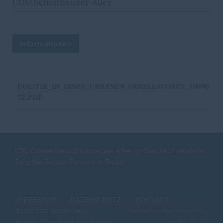
CDU Schönhauser Allee
Informationen
POLITIK_IN_EINER_URBANEN_GESELLSCHAFT_10090
72.PDF
CDU Ortsverband Schönhauser Allee im Stadtteil Prenzlauer
Berg des Bezirks Pankow in Berlin
IMPRESSUM
DATENSCHUTZ
KONTAKT
@2026 CDU-Kreisverband
Realisation: Sharkness Media
Pankow/ Ortsverband Schönhauser
GmbH & Co. KG