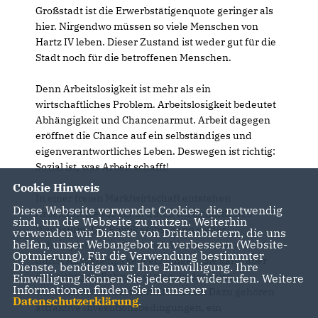
Großstadt ist die Erwerbstätigenquote geringer als
hier. Nirgendwo müssen so viele Menschen von
Hartz IV leben. Dieser Zustand ist weder gut für die
Stadt noch für die betroffenen Menschen.
Denn Arbeitslosigkeit ist mehr als ein
wirtschaftliches Problem. Arbeitslosigkeit bedeutet
Abhängigkeit und Chancenarmut. Arbeit dagegen
eröffnet die Chance auf ein selbständiges und
eigenverantwortliches Leben. Deswegen ist richtig:
Sozial ist, was Arbeit schafft!
Cookie Hinweis
In einer freien Marktwirtschaft entstehen
Diese Webseite verwendet Cookies, die notwendig
Arbeitsplätze vor allem durch wirtschaftliches
sind, um die Webseite zu nutzen. Weiterhin
Wachstum. Die Politik selbst kann weder
verwenden wir Dienste von Drittanbietern, die uns
helfen, unser Webangebot zu verbessern (Website-
Arbeitsplätze schaffen noch Wachstum dauerhaft
Optmierung). Für die Verwendung bestimmter
durch Ausgabenpakete erzwingen. Sie kann aber
Dienste, benötigen wir Ihre Einwilligung. Ihre
den richtigen Rahmen setzen, in dem sich
Einwilligung können Sie jederzeit widerrufen. Weitere
Informationen finden Sie in unserer
wirtschaftliche Kraft entfalten kann. Dazu gehören
Datenschutzerklärung
.
attraktive Investitionsbedingungen, ein