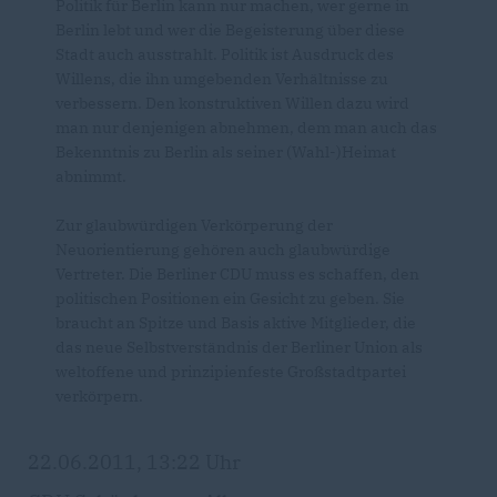
Politik für Berlin kann nur machen, wer gerne in
Berlin lebt und wer die Begeisterung über diese
Stadt auch ausstrahlt. Politik ist Ausdruck des
Willens, die ihn umgebenden Verhältnisse zu
verbessern. Den konstruktiven Willen dazu wird
man nur denjenigen abnehmen, dem man auch das
Bekenntnis zu Berlin als seiner (Wahl-)Heimat
abnimmt.
Zur glaubwürdigen Verkörperung der
Neuorientierung gehören auch glaubwürdige
Vertreter. Die Berliner CDU muss es schaffen, den
politischen Positionen ein Gesicht zu geben. Sie
braucht an Spitze und Basis aktive Mitglieder, die
das neue Selbstverständnis der Berliner Union als
weltoffene und prinzipienfeste Großstadtpartei
verkörpern.
22.06.2011, 13:22 Uhr