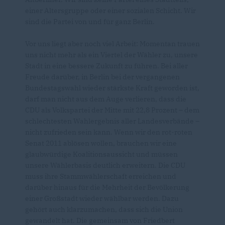
einer Altersgruppe oder einer sozialen Schicht. Wir
sind die Partei von und für ganz Berlin.
Vor uns liegt aber noch viel Arbeit: Momentan trauen
uns nicht mehr als ein Viertel der Wähler zu, unsere
Stadt in eine bessere Zukunft zu führen. Bei aller
Freude darüber, in Berlin bei der vergangenen
Bundestagswahl wieder stärkste Kraft geworden ist,
darf man nicht aus dem Auge verlieren, dass die
CDU als Volkspartei der Mitte mit 22,8 Prozent – dem
schlechtesten Wahlergebnis aller Landesverbände –
nicht zufrieden sein kann. Wenn wir den rot-roten
Senat 2011 ablösen wollen, brauchen wir eine
glaubwürdige Koalitionsaussicht und müssen
unsere Wählerbasis deutlich erweitern. Die CDU
muss ihre Stammwählerschaft erreichen und
darüber hinaus für die Mehrheit der Bevölkerung
einer Großstadt wieder wählbar werden. Dazu
gehört auch klarzumachen, dass sich die Union
gewandelt hat. Die gemeinsam von Friedbert