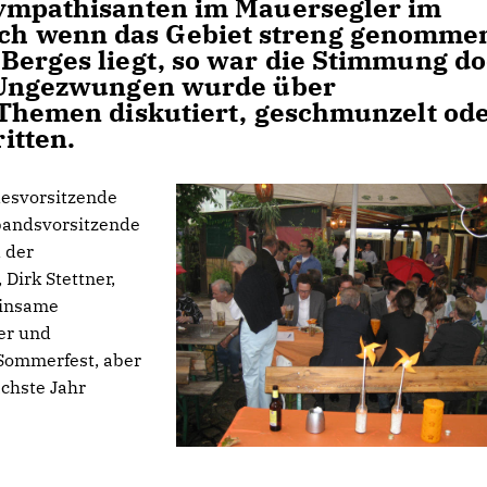
Sympathisanten im Mauersegler im
h wenn das Gebiet streng genomme
Berges liegt, so war die Stimmung d
. Ungezwungen wurde über
 Themen diskutiert, geschmunzelt od
itten.
desvorsitzende
rbandsvorsitzende
 der
Dirk Stettner,
einsame
er und
 Sommerfest, aber
ächste Jahr