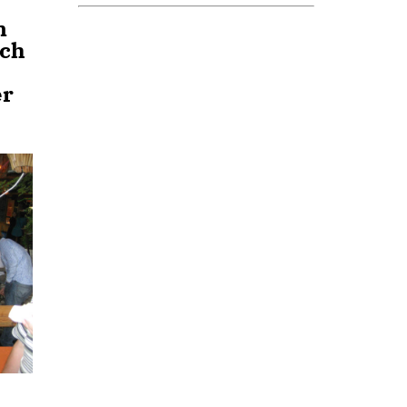
n
och
er