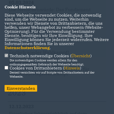
05.03.2024
Cookie Hinweis
Die Menschenwürde: Das Fundament
unserer Verfassung
Diese Webseite verwendet Cookies, die notwendig
sind, um die Webseite zu nutzen. Weiterhin
verwenden wir Dienste von Drittanbietern, die uns
26.02.2024
helfen, unser Webangebot zu verbessern (Website-
Ergebnis Wiederholungswahl zum
Optmierung). Für die Verwendung bestimmter
Bundestag: Klares Stimmungsbild
Dienste, benötigen wir Ihre Einwilligung. Ihre
Einwilligung können Sie jederzeit widerrufen. Weitere
Informationen finden Sie in unserer
29.01.2024
Datenschutzerklärung
.
Endlich wieder Wahlkampf!
Technisch notwendige Cookies (
Übersicht
)
Die notwendigen Cookies werden allein für den
02.01.2024
ordnungsgemäßen Gebrauch der Webseite benötigt.
Cookies von Drittanbietern (
Hinweis
)
CDU Schönhauser Allee plakatiert für
Derzeit verzichten wir auf Scripte von Drittanbietern auf der
den Bundestagswahlkampf
Webseite.
Einverstanden
2023
12.12.2023
Feierlicher Jahresrückblick auf dem